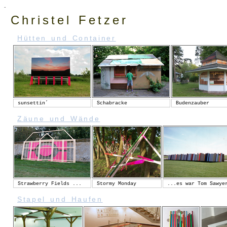
-
Christel Fetzer
Hütten und Container
sunsettin´
Schabracke
Budenzauber
Zäune und Wände
Strawberry Fields ...
Stormy Monday
...es war Tom Sawye
Stapel und Haufen