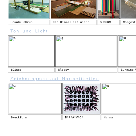
GrünGrünGrün
der Himmel ist nicht...
SUMSUM...
Morgest
Ton und Licht
iDisco
Glossy
Burning 
Zeichnungnen auf Normetiketten
Zweckform
B*R*A*V*O*
Herma