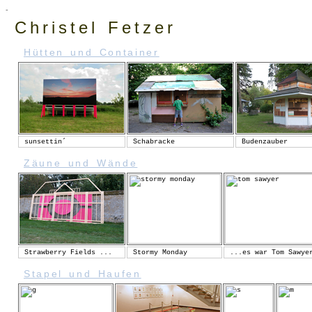
-
Christel Fetzer
Hütten und Container
sunsettin´
Schabracke
Budenzauber
Zäune und Wände
Strawberry Fields ...
Stormy Monday
...es war Tom Sawye
Stapel und Haufen