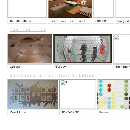
GrünGrünGrün
der Himmel ist nicht...
SUMSUM...
Morgest
Ton und Licht
iDisco
Glossy
Burning 
Zeichnungnen auf Normetiketten
Zweckform
B*R*A*V*O*
Herma